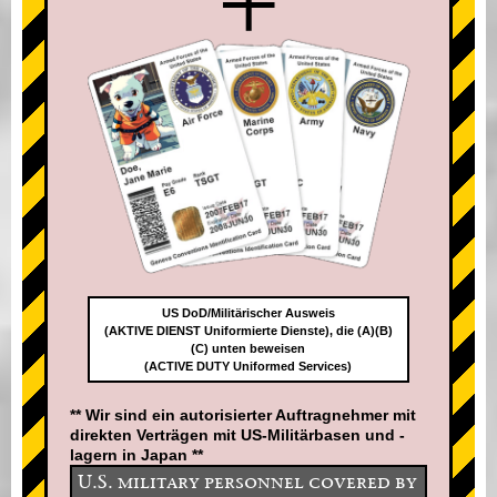
+
US DoD/Militärischer Ausweis
(AKTIVE DIENST Uniformierte Dienste), die (A)(B)
(C) unten beweisen
(ACTIVE DUTY Uniformed Services)
** Wir sind ein autorisierter Auftragnehmer mit
direkten Verträgen mit US-Militärbasen und -
lagern in Japan **
U.S. military personnel covered by