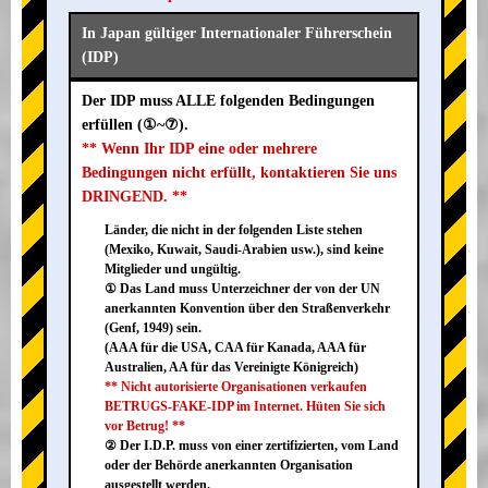
In Japan gültiger Internationaler Führerschein
(IDP)
Der IDP muss ALLE folgenden Bedingungen
erfüllen (①~⑦).
** Wenn Ihr IDP eine oder mehrere
Bedingungen nicht erfüllt, kontaktieren Sie uns
DRINGEND. **
Länder, die nicht in der folgenden Liste stehen
(Mexiko, Kuwait, Saudi-Arabien usw.), sind keine
Mitglieder und ungültig.
① Das Land muss Unterzeichner der von der UN
anerkannten Konvention über den Straßenverkehr
(Genf, 1949) sein.
(AAA für die USA, CAA für Kanada, AAA für
Australien, AA für das Vereinigte Königreich)
** Nicht autorisierte Organisationen verkaufen
BETRUGS-FAKE-IDP im Internet. Hüten Sie sich
vor Betrug! **
② Der I.D.P. muss von einer zertifizierten, vom Land
oder der Behörde anerkannten Organisation
ausgestellt werden.