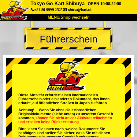
Tokyo Go-Kart Shibuya
OPEN 10:00-22:00
📞+81-80-9999-2525
📧
shina@kart.st
MENÜ/Shop wechseln
START
Führerschein
Über uns
Spezifikationen
Preise
Anfahrt
Bewertungen
FAQ
Unternehmen
Buchung
Shop wechseln
Tokio Shinagawa
Tokio Akihabara#1
Tokio Akihabara#2
Tokio Shibuya
Diese Aktivität erfordert einen internationalen
Führerschein oder ein anderes Dokument, das Ihnen
Tokio Shibuya Annex
Tokio Bucht
erlaubt, auf öffentlichen Straßen in Japan zu fahren.
Achtung! Wenn Sie ohne die erforderlichen
Tokio Asakusa
Osaka
Originaldokumente (siehe unten) zu unserem Geschäft
kommen,
können Sie nicht an der Aktivität teilnehmen
und
erhalten keine Rückerstattung
.
Okinawa
Bitte lesen Sie unten nach, welche Dokumente Sie
benötigen, und stellen Sie sicher, dass Sie mit diesen