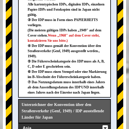
Alle kartentypischen IDPs, digitalen IDPs, einzelnen
Papier-IDPs und Fotokopien sind in Japan nicht
gültig.
③ Der IDP muss in Form eines PAPIERHEFTS
vorliegen.
(Die meisten gültigen IDPs haben „1949" auf dem
Cover stehen.
Wenn „1968" auf dem Cover steht,
kontaktieren Sie uns bitte.)
④ Der IDP muss gemäß der Konvention über den
Straßenverkehr (Genf, 1949) ausgestellt werden.,
1949).
⑤ Die Führerscheinkategorie des IDP muss als A, B,
C, D oder E geschrieben sein.
⑥ Der IDP muss einen Stempel oder eine Markierung
im B-Abschnitt der Führerscheinkategorie haben.
⑦ Das Nutzungsdatum muss innerhalb eines Jahres
ab dem Ausstellungsdatum des IDP UND innerhalb
eines Jahres nach der Einreise nach Japan liegen.
Unterzeichner der Konvention über den
Straßenverkehr (Genf, 1949) / IDP ausstellende
Länder für Japan
Asia