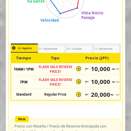
8 / Agosto
9 / Septiembre
10 / Octubre
11 / Noviembre
Tiempo
Tipo
Precio (JPY)
FLASH SALE REVIEW
10,000 ~
10AM / 1PM
JPY
/pax
¥
PRICE!
FLASH SALE REVIEW
10,000 ~
7PM
JPY
/pax
¥
PRICE!
20,000~
Standard
Regular Price
JPY
/pax
¥
Precio con Reseña / Precio de Reserva Anticipada con