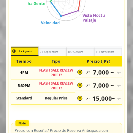
8 / Agosto
9 / Septiembre
10 / Octubre
11 / Noviembre
Tiempo
Tipo
Precio (JPY)
FLASH SALE REVIEW
7,000 ~
4PM
JPY
/pax
¥
PRICE!
FLASH SALE REVIEW
7,000 ~
5:30PM
JPY
/pax
¥
PRICE!
15,000~
Standard
Regular Price
JPY
/pax
¥
Precio con Reseña / Precio de Reserva Anticipada con