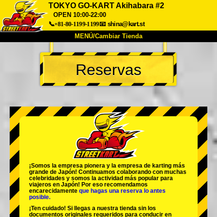
TOKYO GO-KART Akihabara #2
OPEN 10:00-22:00
📞+81-80-1199-1199
📧
shina@kart.st
MENÚ/Cambiar Tienda
INICIO
Reservas
Acerca de
Especificaciones
Precios
Acceso
Testimonios
Preguntas Frecuentes
Empresa
Reservas
Cambiar Tienda
Tokyo Shinagawa
Tokyo Akihabara#1
Tokyo Akihabara#2
Tokyo Shibuya
Tokyo Shibuya Annex
Tokyo Bay
¡Somos la
empresa pionera
y la
empresa de karting más
grande
de Japón! Continuamos colaborando con
muchas
Tokyo Asakusa
Osaka
celebridades
y somos la
actividad más popular
para
viajeros en Japón! Por eso recomendamos
encarecidamente
que hagas una reserva lo antes
Okinawa
posible.
¡Ten cuidado! Si llegas a nuestra tienda sin los
documentos originales requeridos para conducir en