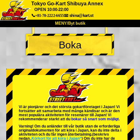
Tokyo Go-Kart Shibuya Annex
OPEN 10:00-22:00
📞+81-70-2222-6655
📧
shina@kart.st
MENY/Byt butik
HEM
Boka
Om oss
Specifikationer
Pris
Hitta hit
Röster
FAQ
Företag
Boka
Byt butik
Tokyo Shinagawa
Tokyo Akihabara#1
Tokyo Akihabara#2
Tokyo Shibuya
Tokyo Shibuya Annex
Tokyo Bay
Vi är
pionjärer
och
det största gokartföretaget
i Japan! Vi
fortsätter att samarbeta med
många kändisar
och är
den
Tokyo Asakusa
Osaka
mest populära aktiviteten
för resenärer till Japan! Vi
rekommenderar starkt att du
bokar så snart som möjligt.
Okinawa
Varning! Om du anländer till vår butik utan de erforderliga
originaldokumenten för att köra i Japan, kan du inte delta i
aktiviteten och du får ingen återbetalning.
(beskrivs
nedan
„Körkort för att köra i Japan“
) Om du inte har de