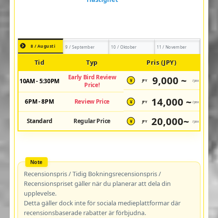
8 / Augusti
9 / September
10 / Oktober
11 / November
Tid
Typ
Pris (JPY)
Early Bird Review
9,000 ~
10AM - 5:30PM
JPY
/pax
¥
Price!
14,000 ~
6PM - 8PM
Review Price
JPY
/pax
¥
20,000~
Standard
Regular Price
JPY
/pax
¥
Recensionspris / Tidig Bokningsrecensionspris /
Recensionspriset gäller när du planerar att dela din
upplevelse.
Detta gäller dock inte för sociala medieplattformar där
recensionsbaserade rabatter är förbjudna.